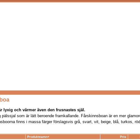
boa
lyxig och värmer även den frusnastes själ.
ig pälssjal som är lätt beroende framkallande. Fårskinnsboan är en mer glamor
oorna finns i massa färger förslagsvis grå, svart, vit, beige, blå, turkos, röd,
Produktnamn+
Pris