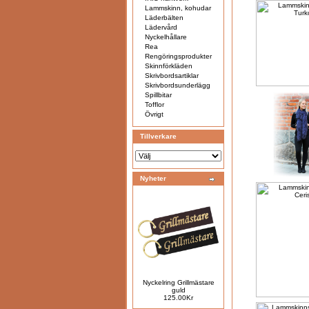
Lammskinn, kohudar
Läderbälten
Lädervård
Nyckelhållare
Rea
Rengöringsprodukter
Skinnförkläden
Skrivbordsartiklar
Skrivbordsunderlägg
Spillbitar
Tofflor
Övrigt
Tillverkare
Nyheter
Nyckelring Grillmästare
guld
125.00Kr