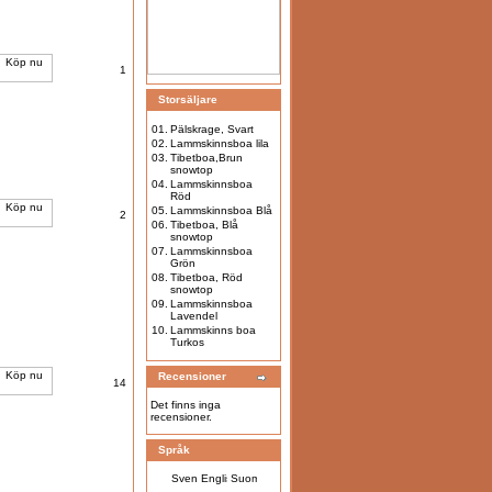
1
Storsäljare
01.
Pälskrage, Svart
02.
Lammskinnsboa lila
03.
Tibetboa,Brun
snowtop
04.
Lammskinnsboa
Röd
05.
Lammskinnsboa Blå
2
06.
Tibetboa, Blå
snowtop
07.
Lammskinnsboa
Grön
08.
Tibetboa, Röd
snowtop
09.
Lammskinnsboa
Lavendel
10.
Lammskinns boa
Turkos
Recensioner
14
Det finns inga
recensioner.
Språk