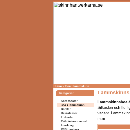
Hem
»
Boa i lammskinn
Lammskinns
Kategorier
Accessoarer
Lammskinnsboa är 
Boa i lammskinn
Silkeslen och fluff
Borstar
variant.
Lammskinnsb
Delikatesser
Förkläden
m.m
Grillmästararnas val
Inredning
IRIS hantverk