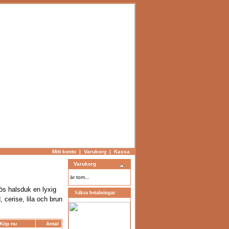
Mitt konto
|
Varukorg
|
Kassa
Varukorg
är tom...
ös halsduk en lyxig
Säkra betalningar
 cerise, lila och brun
Köp nu
Antal