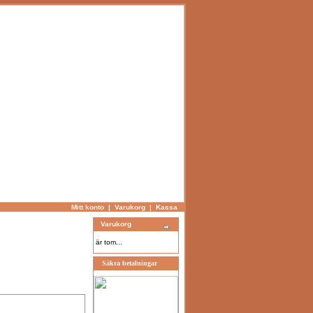
Mitt konto
|
Varukorg
|
Kassa
Varukorg
är tom...
Säkra betalningar