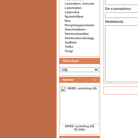
Lammskinn, kohudar
Läderbälten
Din e-postadress:
Lädervård
Nyckelhållare
Rea
Meddelande:
Rengöringsprodukter
Skinnförkläden
Skrivbordsartiklar
Skrivbordsunderlägg
Spillbitar
Tofflor
Övrigt
Tillverkare
Nyheter
MABE nyckelring blå
85.00Kr