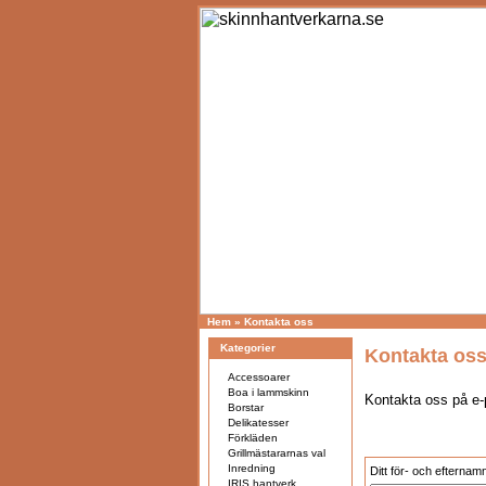
Hem
»
Kontakta oss
Kategorier
Kontakta os
Accessoarer
Boa i lammskinn
Kontakta oss på e
Borstar
Delikatesser
Förkläden
Grillmästararnas val
Inredning
Ditt för- och efternam
IRIS hantverk