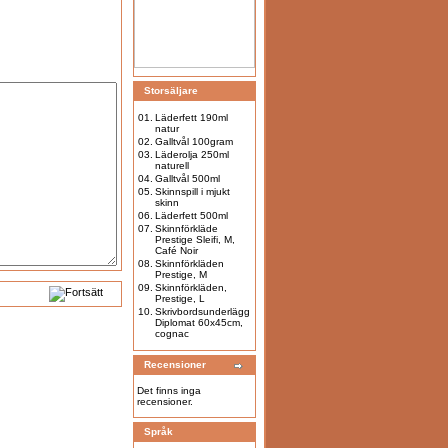
Storsäljare
01.
Läderfett 190ml
natur
02.
Galltvål 100gram
03.
Läderolja 250ml
naturell
04.
Galltvål 500ml
05.
Skinnspill i mjukt
skinn
06.
Läderfett 500ml
07.
Skinnförkläde
Prestige Sleifi, M,
Café Noir
08.
Skinnförkläden
Prestige, M
09.
Skinnförkläden,
Prestige, L
10.
Skrivbordsunderlägg
Diplomat 60x45cm,
cognac
Recensioner
Det finns inga
recensioner.
Språk