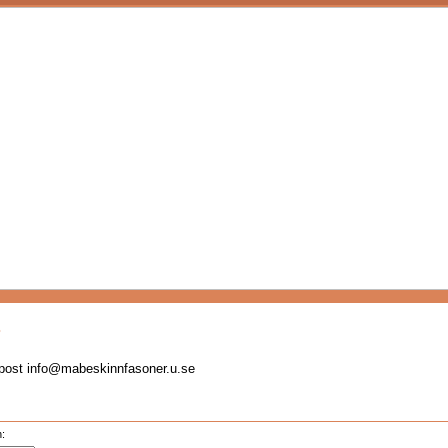
s
-post
info@mabeskinnfasoner.u.se
n: