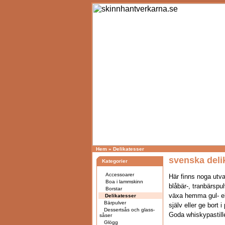
Hem
»
Delikatesser
svenska deli
Kategorier
Accessoarer
Här finns noga utva
Boa i lammskinn
blåbär-, tranbärspu
Borstar
växa hemma gul- el
Delikatesser
Bärpulver
själv eller ge bort i
Dessertsås och glass-
Goda whiskypastil
såser
Glögg