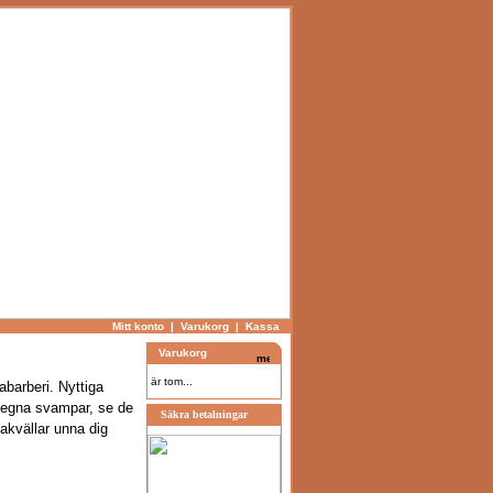
Mitt konto
|
Varukorg
|
Kassa
Varukorg
är tom...
abarberi. Nyttiga
a egna svampar, se de
Säkra betalningar
akvällar unna dig