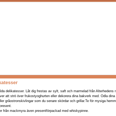
katesser
lda delikatesser. Låt dig frestas av sylt, saft och marmelad från Alterhedens r
lver att strö över frukostyoghurten eller dekorera dina bakverk med. Odla din
ler gråostronskivlingar som du senare skördar och grillar.Te för mysiga hemm
 present.
ler från mackmyra även presentförpackad med whiskypinne.