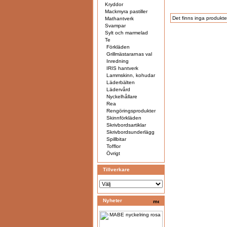
Kryddor
Mackmyra pastiller
Det finns inga produkter
Mathantverk
Svampar
Sylt och marmelad
Te
Förkläden
Grillmästararnas val
Inredning
IRIS hantverk
Lammskinn, kohudar
Läderbälten
Lädervård
Nyckelhållare
Rea
Rengöringsprodukter
Skinnförkläden
Skrivbordsartiklar
Skrivbordsunderlägg
Spillbitar
Tofflor
Övrigt
Tillverkare
Nyheter