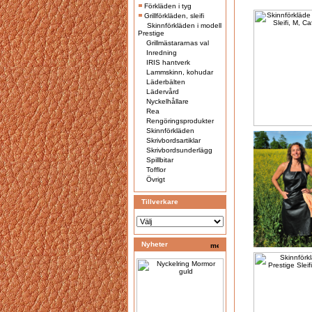
Förkläden i tyg
Grillförkläden, sleifi
Skinnförkläden i modell
Prestige
Grillmästararnas val
Inredning
IRIS hantverk
Lammskinn, kohudar
Läderbälten
Lädervård
Nyckelhållare
Rea
Rengöringsprodukter
Skinnförkläden
Skrivbordsartiklar
Skrivbordsunderlägg
Spillbitar
Tofflor
Övrigt
Tillverkare
Nyheter