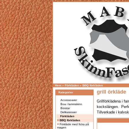
Hem
»
Förkläden
»
BBQ förkläden
grill örkläde
Kategorier
Accessoarer
Grillförklädena i fa
Boa i lammskinn
kockslängen. Perf
Borstar
Tillverkade i kalvs
Delikatesser
Förkläden
BBQ förkläden
Förkläde med ficka på
magen