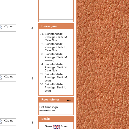
Storsäljare
8
01.
Skinnförkläde
Prestige Sleifi, M,
Café Noir
02.
Skinnförkläde,
Prestige Sleifi, L,
Café Noir
03.
Skinnförkläde
Prestige Sleifi, M
kastanj
04.
Skinnförkläde,
Prestige Sleifi, XL
Café Noir
05.
Skinnförkläde
Prestige Sleifi, M,
4
svart
06.
Skinnförkläde,
Prestige Sleifi, L
svart
Recensioner
Det finns inga
recensioner.
Språk
8