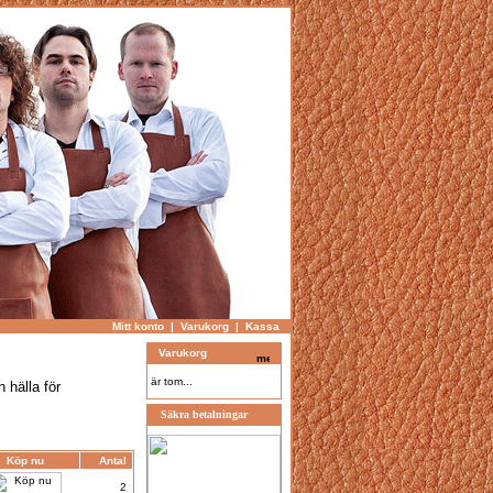
Mitt konto
|
Varukorg
|
Kassa
Varukorg
är tom...
 hälla för
Säkra betalningar
Köp nu
Antal
2