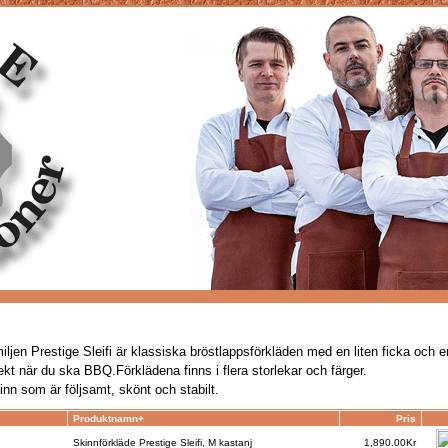
miljen Prestige Sleifi är klassiska bröstlappsförkläden med en liten ficka och en
ekt när du ska BBQ.F
örklädena finns i flera storlekar och färger.
kinn som är följsamt, skönt och stabilt.
Produktnamn+
Pris
Skinnförkläde Prestige Sleifi, M kastanj
1,890.00Kr