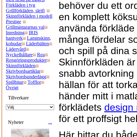
behöver du ett ord
Förkläden i tyg
Grillförkläden, sleifi
en komplett köksu
Skinnförkläden i modell
Prestige
använda förkläde 
Grillmästararnas val
Inredning
IRIS
många fördelar s
hantverk
Lammskinn,
kohudar
Läderbälten
och spill på dina 
Lädervård
Nyckelhållare
Rea
Skinnförkläden är 
Rengöringsprodukter
Skinnförkläden
snabb avtorkning 
Skrivbordsartiklar
Skrivbordsunderlägg
hällan för att tork
Spillbitar
Tofflor
Övrigt
händer mitt i mat
Tillverkare
förklädets
design
för ett proffsigt he
Nyheter
Här hittar du båd