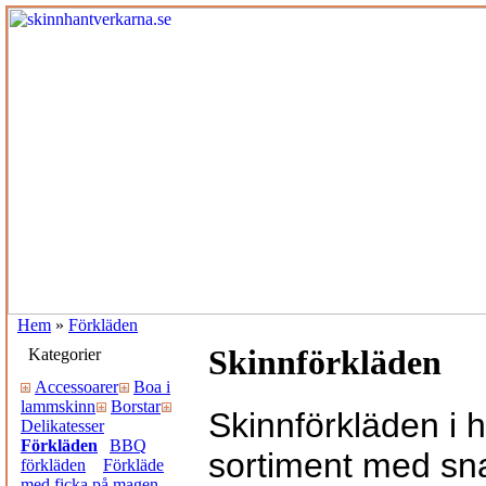
Hem
»
Förkläden
Skinnförkläden
Kategorier
Accessoarer
Boa i
lammskinn
Borstar
Skinnförkläden i hä
Delikatesser
Förkläden
BBQ
sortiment med sn
förkläden
Förkläde
med ficka på magen