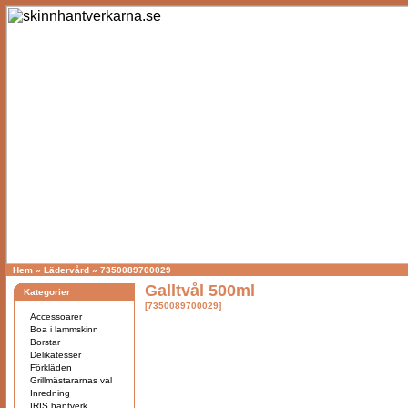
Hem
»
Lädervård
»
7350089700029
Galltvål 500ml
Kategorier
[7350089700029]
Accessoarer
Boa i lammskinn
Borstar
Delikatesser
Förkläden
Grillmästararnas val
Inredning
IRIS hantverk