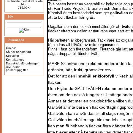
Badborste med skaft, exrta
Tvålbasen består av vegetabilisk kokosolja och p
hård
285.00Kr
ett Fair Trade Projekt i Brasilien och Dominikans
Klorofyll är en beståndsdel som ger
galltvålen
de
Sök
att ta bort fläckar från gräs.
Oxgallan som den också innehåller gör att
tvålen
fläckar eftersom gallan är naturens eget sätt att br
Hållbarheten är obegränsad. Tack vare att oxgal
Information
förhindras all tillväxt av mikroorganismer.
Om oss
Finns i fast och flytandeform. Flytande går lätt a
Så här handlar du
några droppar till fönster tvätt.
Köpvillkor
Kontakta oss
MABE SkinnFasoner rekommenderar den fasta
Dataskyddsförordningen
GDPR och
grönska, bär, frukt, grönsaker osv.
personuppgifter
Det för att den
innehåller klorofyll
vilket hjä
fläckar.
Den Flytande GALLTVÅLEN rekommenderar vi til
även om den också fungerar till många andra
Annars är det mer en praktisk fråga vilken d
Galltvål är inte bara en fläckborttagningsprod
Galltvålen kan användas till all slags rengörin
Galltvålen innehåller inga blekmedel eller opti
kan man få behandla fläckar flera gånger för 
inte bleker eller på kemikalisk väg döljer fläc