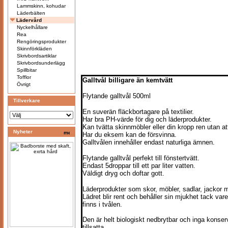
Lammskinn, kohudar
Läderbälten
Lädervård
Nyckelhållare
Rea
Rengöringsprodukter
Skinnförkläden
Skrivbordsartiklar
Skrivbordsunderlägg
Spillbitar
Tofflor
Galltvål billigare än kemtvätt
Övrigt
Flytande galltvål 500ml
Tillverkare
En suverän fläckbortagare på textilier.
Har bra PH-värde för dig och läderprodukter.
Kan tvätta skinnmöbler eller din kropp ren utan att
Nyheter
Har du eksem kan de försvinna.
Galltvålen innehåller endast naturliga ämnen.
Flytande galltvål perfekt till fönstertvätt.
Endast 5droppar till ett par liter vatten.
Väldigt dryg och doftar gott.
Läderprodukter som skor, möbler, sadlar, jackor
Lädret blir rent och behåller sin mjukhet tack va
finns i tvålen.
Den är helt biologiskt nedbrytbar och inga konser
tillsatta.