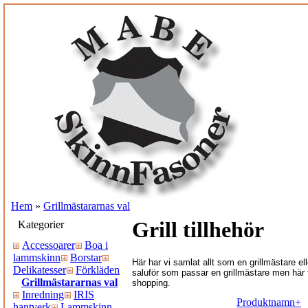
Hem
»
Grillmästararnas val
Grill tillhehör
Kategorier
Accessoarer
Boa i
lammskinn
Borstar
Här har vi samlat allt som en grillmästare ell
Delikatesser
Förkläden
saluför som passar en grillmästare men här f
Grillmästararnas val
shopping.
Inredning
IRIS
Produktnamn+
hantverk
Lammskinn,