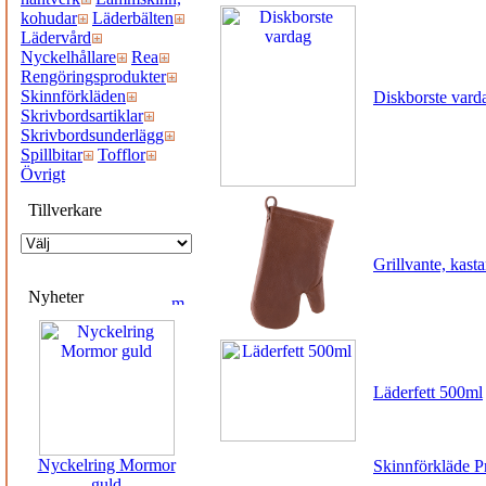
kohudar
Läderbälten
Lädervård
Nyckelhållare
Rea
Rengöringsprodukter
Skinnförkläden
Diskborste vard
Skrivbordsartiklar
Skrivbordsunderlägg
Spillbitar
Tofflor
Övrigt
Tillverkare
Grillvante, kasta
Nyheter
Läderfett 500ml
Nyckelring Mormor
Skinnförkläde Pr
guld