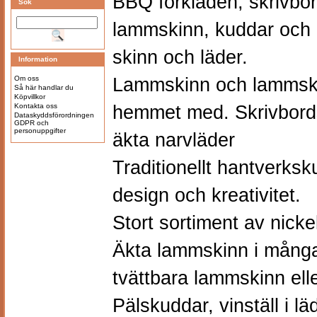
BBQ förkläden
, skrivbo
Sök
lammskinn, kuddar och a
skinn och läder.
Information
Om oss
Lammskinn och lammski
Så här handlar du
Köpvillkor
Kontakta oss
hemmet med. Skrivbord
Dataskyddsförordningen
GDPR och
personuppgifter
äkta narvläder
Traditionellt hantverk
design och kreativitet.
Stort sortiment av nicke
Äkta lammskinn i många
tvättbara lammskinn eller
Pälskuddar, vinställ i lä