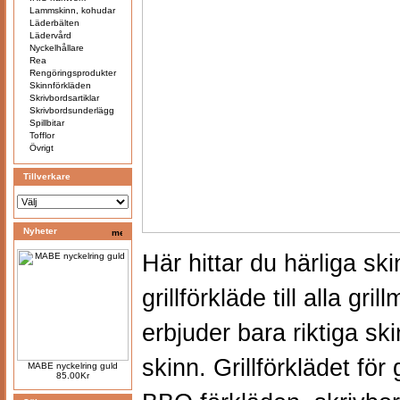
Lammskinn, kohudar
Läderbälten
Lädervård
Nyckelhållare
Rea
Rengöringsprodukter
Skinnförkläden
Skrivbordsartiklar
Skrivbordsunderlägg
Spillbitar
Tofflor
Övrigt
Tillverkare
Nyheter
Här hittar du härliga s
grillförkläde till alla gr
erbjuder
bara riktiga sk
skinn.
Grillförklädet för
MABE nyckelring guld
85.00Kr