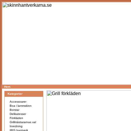
Hem
Kategorier
Accessoarer
Boa i lammskinn
Borstar
Delikatesser
Förkläden
Grillmästararnas val
Inredning
IRIS hantverk