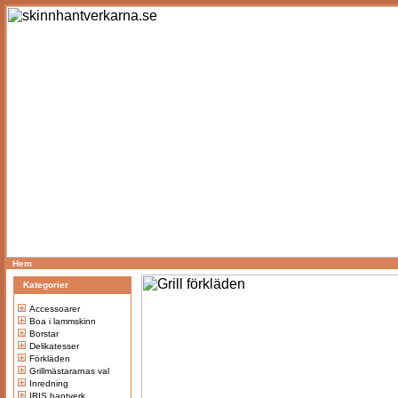
Hem
Kategorier
Accessoarer
Boa i lammskinn
Borstar
Delikatesser
Förkläden
Grillmästararnas val
Inredning
IRIS hantverk