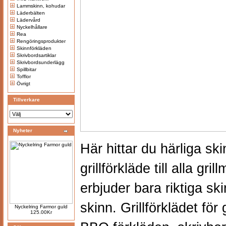
Lammskinn, kohudar
Läderbälten
Lädervård
Nyckelhållare
Rea
Rengöringsprodukter
Skinnförkläden
Skrivbordsartiklar
Skrivbordsunderlägg
Spillbitar
Tofflor
Övrigt
Tillverkare
Nyheter
Här hittar du härliga s
grillförkläde till alla gr
erbjuder
bara riktiga sk
skinn.
Grillförklädet för
Nyckelring Farmor guld
125.00Kr