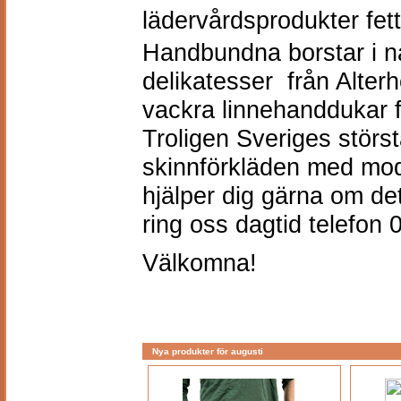
lädervårdsprodukter fett
Handbundna borstar i n
delikatesser
från Alter
vackra linnehanddukar
f
Troligen Sveriges störs
skinnförkläden med model
hjälper dig gärna om det
ring oss dagtid telefon
Välkomna!
Nya produkter för augusti