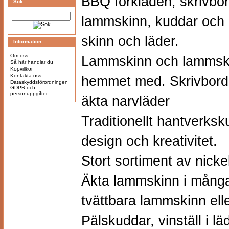
BBQ förkläden
, skrivbo
Sök
lammskinn, kuddar och a
skinn och läder.
Information
Om oss
Lammskinn och lammski
Så här handlar du
Köpvillkor
Kontakta oss
hemmet med. Skrivbord
Dataskyddsförordningen
GDPR och
personuppgifter
äkta narvläder
Traditionellt hantverk
design och kreativitet.
Stort sortiment av nicke
Äkta lammskinn i många
tvättbara lammskinn eller
Pälskuddar, vinställ i lä