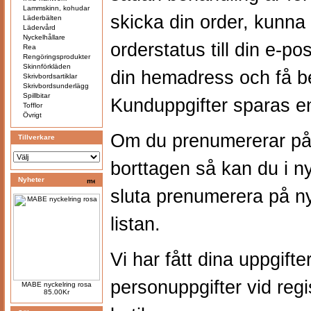
Lammskinn, kohudar
skicka din order, kunna
Läderbälten
Lädervård
Nyckelhållare
orderstatus till din e-po
Rea
Rengöringsprodukter
Skinnförkläden
din hemadress och få bet
Skrivbordsartiklar
Skrivbordsunderlägg
Spillbitar
Kunduppgifter sparas en
Tofflor
Övrigt
Om du prenumererar på n
Tillverkare
borttagen så kan du i ny
Nyheter
sluta prenumerera på ny
listan.
Vi har fått dina uppgifter
personuppgifter vid regis
MABE nyckelring rosa
85.00Kr