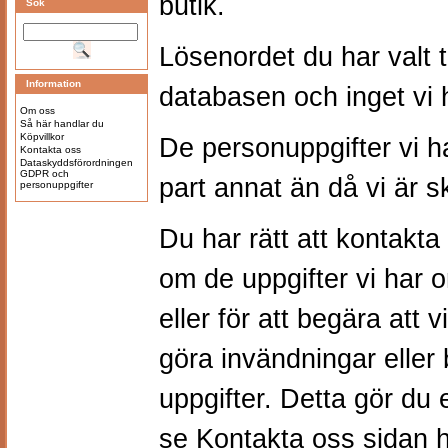
butik.
Sök
Lösenordet du har valt ti
Information
databasen och inget vi ha
Om oss
Så här handlar du
Köpvillkor
De personuppgifter vi h
Kontakta oss
Dataskyddsförordningen
GDPR och
part annat än då vi är sk
personuppgifter
Du har rätt att kontakta
om de uppgifter vi har o
eller för att begära att 
göra invändningar eller
uppgifter. Detta gör du
se
Kontakta oss
sidan h