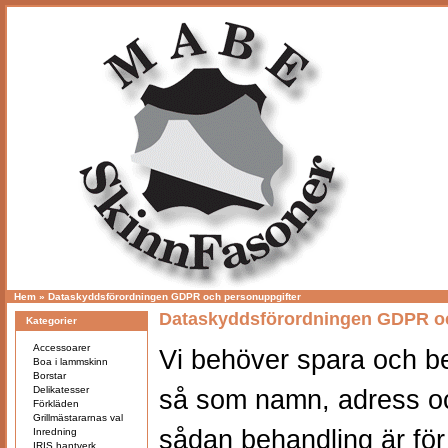
Hem
»
Dataskyddsförordningen GDPR och personuppgifter
Dataskyddsförordningen GDPR oc
Kategorier
Accessoarer
Vi behöver spara och b
Boa i lammskinn
Borstar
Delikatesser
så som namn, adress oc
Förkläden
Grillmästararnas val
sådan behandling är för
Inredning
IRIS hantverk