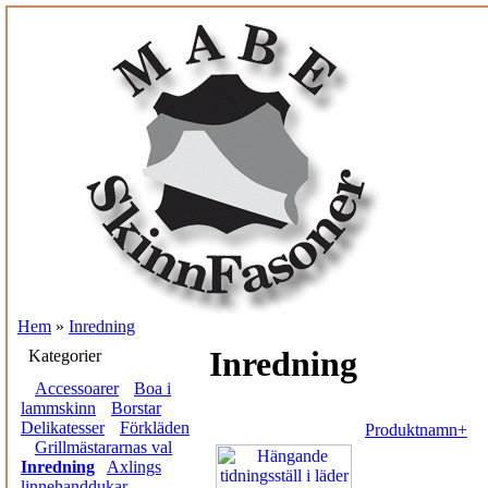
Hem
»
Inredning
Inredning
Kategorier
Accessoarer
Boa i
lammskinn
Borstar
Delikatesser
Förkläden
Produktnamn+
Grillmästararnas val
Inredning
Axlings
linnehanddukar