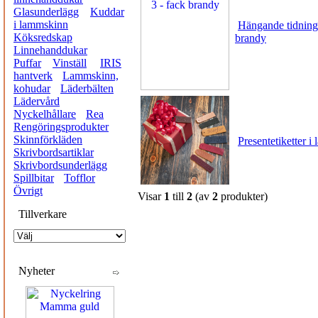
Glasunderlägg
Kuddar
i lammskinn
Hängande tidningss
Köksredskap
brandy
Linnehanddukar
Puffar
Vinställ
IRIS
hantverk
Lammskinn,
kohudar
Läderbälten
Lädervård
Nyckelhållare
Rea
Rengöringsprodukter
Skinnförkläden
Presentetiketter i 
Skrivbordsartiklar
Skrivbordsunderlägg
Spillbitar
Tofflor
Övrigt
Visar
1
till
2
(av
2
produkter)
Tillverkare
Nyheter