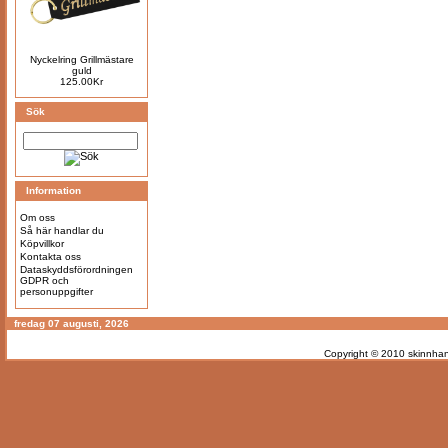
Nyckelring Grillmästare
guld
125.00Kr
Sök
Information
Om oss
Så här handlar du
Köpvillkor
Kontakta oss
Dataskyddsförordningen
GDPR och
personuppgifter
fredag 07 augusti, 2026
Copyright © 2010
skinnhan