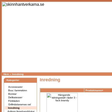
Hem
»
Inredning
Inredning
Kategorier
Accessoarer
Boa i lammskinn
Produktnamn+
Borstar
Delikatesser
Förkläden
Grillmästararnas val
Inredning
Axlings linnehanddukar