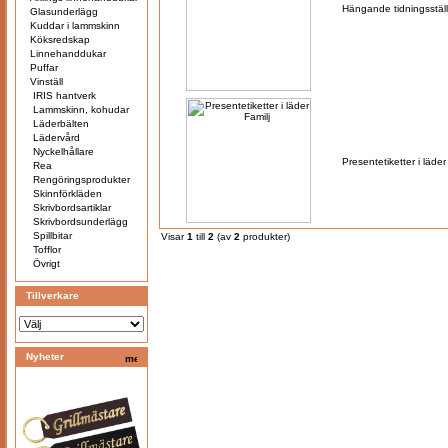
Hängande tidningsställ 
Glasunderlägg
Kuddar i lammskinn
Köksredskap
Linnehanddukar
Puffar
Vinställ
IRIS hantverk
Lammskinn, kohudar
Läderbälten
Lädervård
Nyckelhållare
Presentetiketter i läder
Rea
Rengöringsprodukter
Skinnförkläden
Skrivbordsartiklar
Skrivbordsunderlägg
Spillbitar
Visar
1
till
2
(av
2
produkter)
Tofflor
Övrigt
Tillverkare
Nyheter