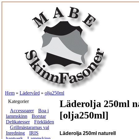
Hem
»
Lädervård
»
olja250ml
Läderolja 250ml n
Kategorier
Accessoarer
Boa i
[olja250ml]
lammskinn
Borstar
Delikatesser
Förkläden
Grillmästararnas val
Inredning
IRIS
Läderolja 250ml naturell
hantverk
Lammskinn,