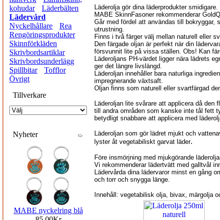
Läderolja gör dina läderprodukter smidigare.
kohudar
Läderbälten
MABE SkinnFasoner rekommenderar GoldQua
Lädervård
Går med fördel att användas till bokryggar, 
Nyckelhållare
Rea
utrustning.
Rengöringsprodukter
Finns i två färger välj mellan naturell eller sv
Skinnförkläden
Den färgade oljan är perfekt när din lädervara
försvunnit lite på vissa ställen. Obs! Kan fä
Skrivbordsartiklar
Läderoljans PH-värdet ligger nära lädrets eg
Skrivbordsunderlägg
ger det längre livslängd.
Spillbitar
Tofflor
Läderoljan innehåller bara naturliga ingredie
Övrigt
impregnerande växtsaft.
Oljan finns som naturell eller svartfärgad den
Tillverkare
Läderoljan lite svårare att applicera då den fl
till andra områden som kanske inte tål fett t
betydligt snabbare att applicera med läderolj
Läderoljan som gör lädret mjukt och vatten
Nyheter
.
lyster åt vegetabiliskt garvat läder
Före insmörjning med mjukgörande läderoljan s
Vi rekommenderar lädertvätt med galltvål inna
Lädervårda dina lädervaror minst en gång om
och torr och snygga länge.
Innehåll: vegetabilisk olja, bivax, märgolja
MABE nyckelring blå
85.00Kr