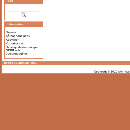
Sök
Information
Om oss
Så här handlar du
Köpvillkor
Kontakta oss
Dataskyddsförordningen
GDPR och
personuppgifter
fredag 07 augusti, 2026
Copyright © 2010
skinnhan