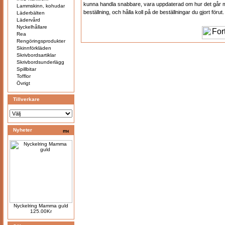
kunna handla snabbare, vara uppdaterad om hur det går 
Lammskinn, kohudar
beställning, och hålla koll på de beställningar du gjort förut.
Läderbälten
Lädervård
Nyckelhållare
Rea
Rengöringsprodukter
Skinnförkläden
Skrivbordsartiklar
Skrivbordsunderlägg
Spillbitar
Tofflor
Övrigt
Tillverkare
Nyheter
Nyckelring Mamma guld
125.00Kr