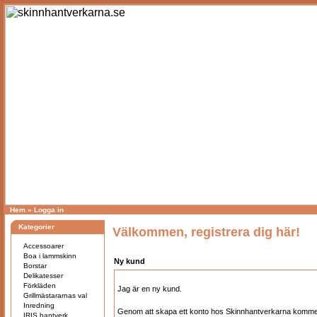
Hem
»
Logga in
Kategorier
Välkommen, registrera dig här!
Accessoarer
Boa i lammskinn
Ny kund
Borstar
Delikatesser
Förkläden
Jag är en ny kund.
Grillmästararnas val
Inredning
Genom att skapa ett konto hos Skinnhantverkarna kommer
IRIS hantverk