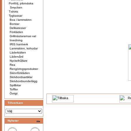
Portfölj, pilotväska
Smycken
T-shirts
Tygkassar
Boa i lammskinn
Borstar
Delikatesser
Förkläden
Grillmästararnas val
Inredning
IRIS hantverk
Lammskinn, kohudar
Läderbälten
Lädervård
Nyckelhållare
Rea
Rengöringsprodukter
Skinnförkläden
Skrivbordsartiklar
Skrivbordsunderlägg
Spillbitar
Tofflor
Övrigt
Tillverkare
Nyheter