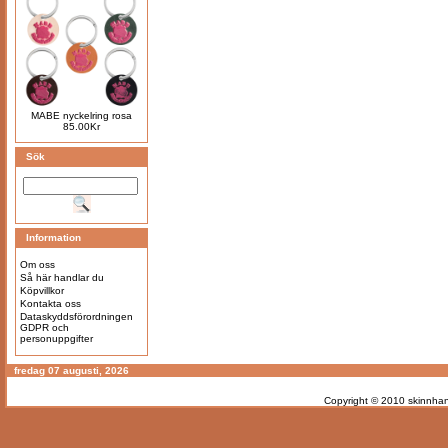
MABE nyckelring rosa
85.00Kr
Sök
Information
Om oss
Så här handlar du
Köpvillkor
Kontakta oss
Dataskyddsförordningen
GDPR och
personuppgifter
fredag 07 augusti, 2026
Copyright © 2010
skinnhan