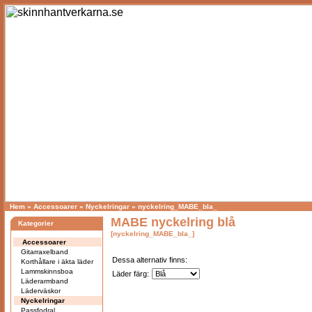
Hem
»
Accessoarer
»
Nyckelringar
»
nyckelring_MABE_bla_
MABE nyckelring blå
Kategorier
[nyckelring_MABE_bla_]
Accessoarer
Gitarraxelband
Dessa alternativ finns:
Korthållare i äkta läder
Lammskinnsboa
Läder färg:
Läderarmband
Läderväskor
Nyckelringar
Passfodral