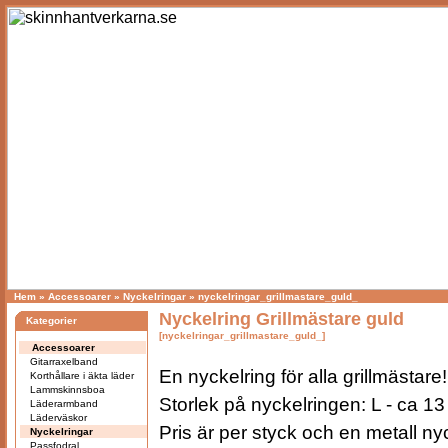
Hem
»
Accessoarer
»
Nyckelringar
»
nyckelringar_grillmastare_guld_
Nyckelring Grillmästare guld
Kategorier
[nyckelringar_grillmastare_guld_]
Accessoarer
Gitarraxelband
En nyckelring för alla grillmästare!
Korthållare i äkta läder
Lammskinnsboa
Storlek på nyckelringen: L - ca 13
Läderarmband
Läderväskor
Pris är per styck och en metall nyc
Nyckelringar
Passfodral