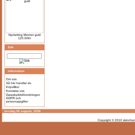
Nyckelring Mormor guld
125.00Kr
Sök
Information
Om oss
Så här handlar du
Köpvillkor
Kontakta oss
Dataskyddsförordningen
GDPR och
personuppgifter
torsdag 06 augusti, 2026
Copyright © 2010
skinnhan