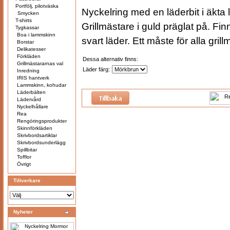
Portfölj, pilotväska
Nyckelring med en läderbit i äkta
Smycken
T-shirts
Grillmästare i guld präglat på. Fi
Tygkassar
Boa i lammskinn
svart läder. Ett måste för alla gril
Borstar
Delikatesser
Förkläden
Dessa alternativ finns:
Grillmästararnas val
Läder färg:
Inredning
IRIS hantverk
Lammskinn, kohudar
Läderbälten
Lädervård
Nyckelhållare
Rea
Rengöringsprodukter
Skinnförkläden
Skrivbordsartiklar
Skrivbordsunderlägg
Spillbitar
Tofflor
Övrigt
Tillverkare
Nyheter