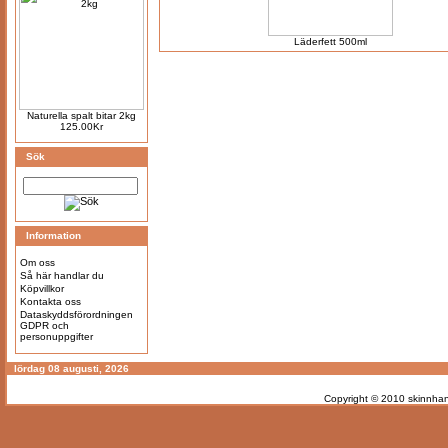
Läderfett 500ml
Naturella spalt bitar 2kg
125.00Kr
Sök
Information
Om oss
Så här handlar du
Köpvillkor
Kontakta oss
Dataskyddsförordningen
GDPR och
personuppgifter
lördag 08 augusti, 2026
Copyright © 2010
skinnhan