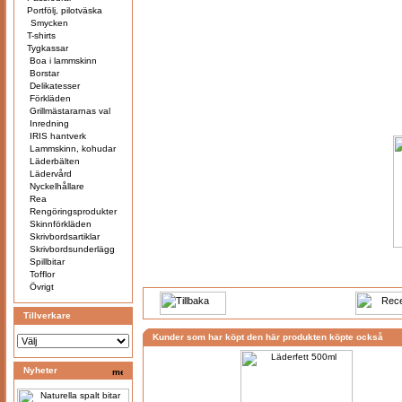
Portfölj, pilotväska
Smycken
T-shirts
Tygkassar
Boa i lammskinn
Borstar
Delikatesser
Förkläden
Grillmästararnas val
Inredning
IRIS hantverk
Lammskinn, kohudar
Läderbälten
Lädervård
Nyckelhållare
Rea
Rengöringsprodukter
Skinnförkläden
Skrivbordsartiklar
Skrivbordsunderlägg
Spillbitar
Tofflor
Övrigt
Tillverkare
Kunder som har köpt den här produkten köpte också
Nyheter