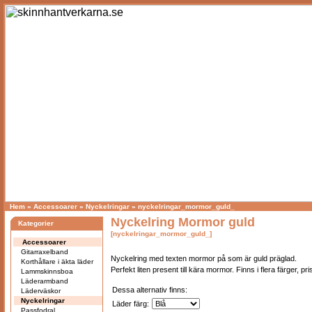
Hem
»
Accessoarer
»
Nyckelringar
»
nyckelringar_mormor_guld_
Nyckelring Mormor guld
Kategorier
[nyckelringar_mormor_guld_]
Accessoarer
Gitarraxelband
Nyckelring med texten mormor på som är guld präglad.
Korthållare i äkta läder
Perfekt liten present till kära mormor. Finns i flera färger, pri
Lammskinnsboa
Läderarmband
Dessa alternativ finns:
Läderväskor
Nyckelringar
Läder färg:
Passfodral