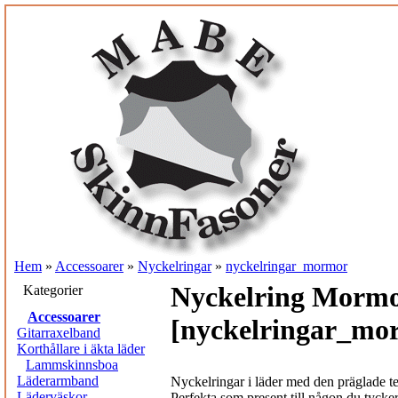
Hem
»
Accessoarer
»
Nyckelringar
»
nyckelringar_mormor
Nyckelring Morm
Kategorier
Accessoarer
[nyckelringar_mo
Gitarraxelband
Korthållare i äkta läder
Lammskinnsboa
Läderarmband
Nyckelringar i läder med den präglade 
Läderväskor
Perfekta som present till någon du tycke