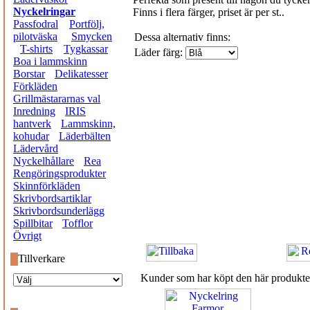
Nyckelringar
Finns i flera färger, priset är per st..
Passfodral
Portfölj,
pilotväska
Smycken
Dessa alternativ finns:
T-shirts
Tygkassar
Läder färg:
Boa i lammskinn
Borstar
Delikatesser
Förkläden
Grillmästararnas val
Inredning
IRIS
hantverk
Lammskinn,
kohudar
Läderbälten
Lädervård
Nyckelhållare
Rea
Rengöringsprodukter
Skinnförkläden
Skrivbordsartiklar
Skrivbordsunderlägg
Spillbitar
Tofflor
Övrigt
Tillverkare
Kunder som har köpt den här produkte