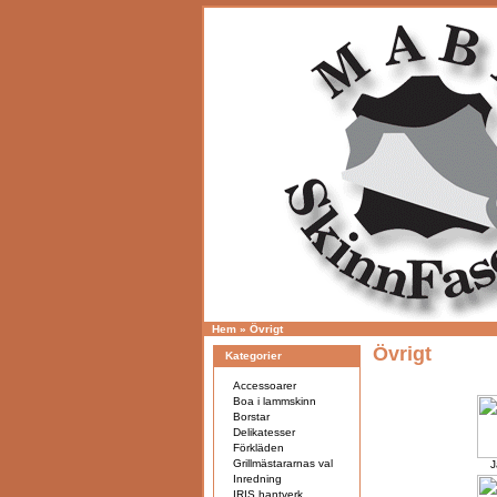
Hem
»
Övrigt
Övrigt
Kategorier
Accessoarer
Boa i lammskinn
Borstar
Delikatesser
Förkläden
Grillmästararnas val
J
Inredning
IRIS hantverk