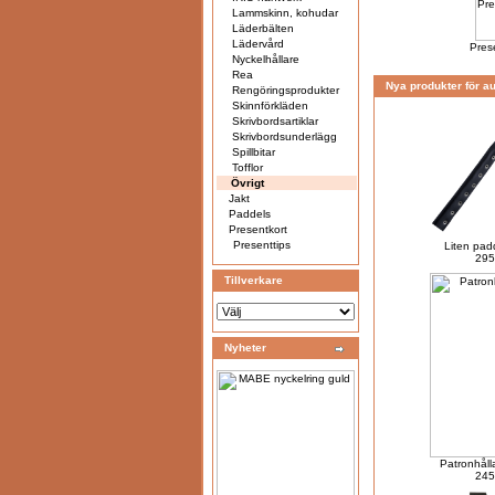
Lammskinn, kohudar
Läderbälten
Lädervård
Pres
Nyckelhållare
Rea
Nya produkter för a
Rengöringsprodukter
Skinnförkläden
Skrivbordsartiklar
Skrivbordsunderlägg
Spillbitar
Tofflor
Övrigt
Jakt
Paddels
Presentkort
Presenttips
Liten padd
295
Tillverkare
Nyheter
Patronhålla
245