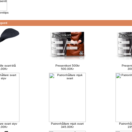
enttips
ugusti
le svart-blå
Presentkort 500kr
Present
.00Kr
500.00Kr
30
re svart styv
Patronhållare mjuk svart
Patronhål
.00Kr
345.00Kr
19