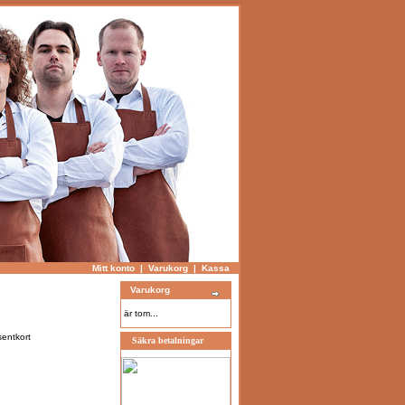
Mitt konto
|
Varukorg
|
Kassa
Varukorg
är tom...
entkort
Säkra betalningar