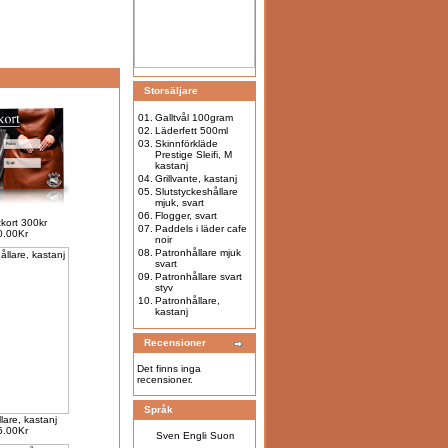
Storsäljare
01.
Galltvål 100gram
02.
Läderfett 500ml
03.
Skinnförkläde
Prestige Sleifi, M
kastanj
04.
Grillvante, kastanj
05.
Slutstyckeshållare
mjuk, svart
06.
Flogger, svart
kort 300kr
07.
Paddels i läder cafe
0.00Kr
noir
08.
Patronhållare mjuk
svart
09.
Patronhållare svart
styv
10.
Patronhållare,
kastanj
Recensioner
Det finns inga
recensioner.
Språk
lare, kastanj
5.00Kr