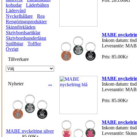
Pris: 285.00Kr
kohudar
Läderbälten
Lädervård
Nyckelhållare
Rea
Rengöringsprodukter
Skinnförkläden
Skrivbordsartiklar
MABE nyckelring
Skrivbordsunderlägg
Inkom datum: tisd
Spillbitar
Tofflor
Leverantör: MAB
Övrigt
Pris: 85.00Kr
Tillverkare
MABE nyckelrin
Nyheter
Inkom datum: tisd
Leverantör: MAB
Pris: 85.00Kr
MABE nyckelrin
Inkom datum: tisd
MABE nyckelring silver
Leverantör: Skinn
85.00Kr