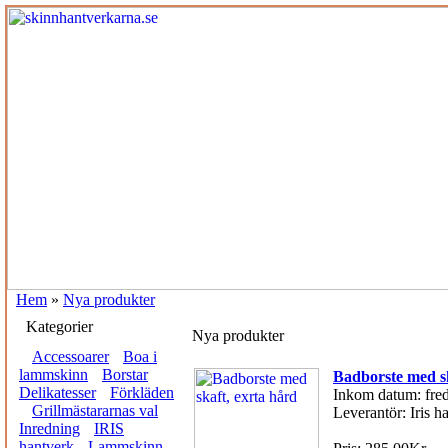
Hem
»
Nya produkter
Kategorier
Nya produkter
Accessoarer
Boa i
lammskinn
Borstar
Badborste med sk
Delikatesser
Förkläden
Inkom datum: fred
Grillmästararnas val
Leverantör: Iris h
Inredning
IRIS
hantverk
Lammskinn,