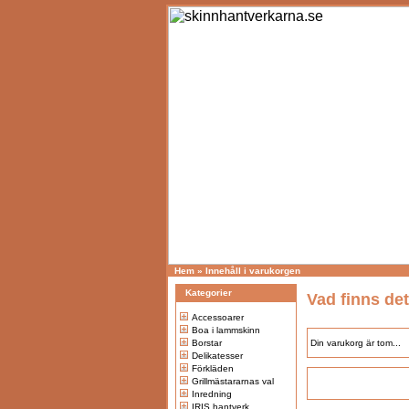
Hem
»
Innehåll i varukorgen
Kategorier
Vad finns det
Accessoarer
Boa i lammskinn
Borstar
Din varukorg är tom...
Delikatesser
Förkläden
Grillmästararnas val
Inredning
IRIS hantverk