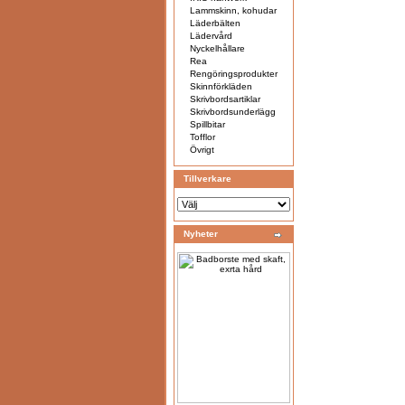
Lammskinn, kohudar
Läderbälten
Lädervård
Nyckelhållare
Rea
Rengöringsprodukter
Skinnförkläden
Skrivbordsartiklar
Skrivbordsunderlägg
Spillbitar
Tofflor
Övrigt
Tillverkare
Nyheter