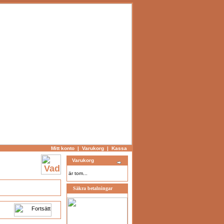
Mitt konto
|
Varukorg
|
Kassa
Varukorg
är tom...
Säkra betalningar