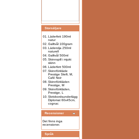
Storsäljare
01.
Läderfett 190ml
natur
02.
Galltvål 100gram
03.
Läderolja 250ml
naturell
04.
Galltvål 500ml
05.
Skinnspill i mjukt
skinn
06.
Läderfett 500ml
07.
Skinnförkläde
Prestige Sleifi, M,
Café Noir
08.
Skinnförkläden
Prestige, M
09.
Skinnförkläden,
Prestige, L
10.
Skrivbordsunderlägg
Diplomat 60x45cm,
cognac
Recensioner
Det finns inga
recensioner.
Språk