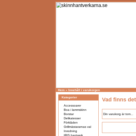
Hem
»
Innehåll i varukorgen
Kategorier
Vad finns det
Accessoarer
Boa i lammskinn
Borstar
Din varukorg är tom...
Delikatesser
Förkläden
Grillmästararnas val
Inredning
IRIS hantverk