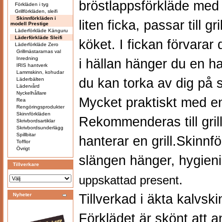
bröstlappsförkläde med
Förkläden i tyg
Grillförkläden, sleifi
Skinnförkläden i
liten ficka, passar till gr
modell Prestige
Läderförkläde Känguru
Läderförkläde Sleifi
köket. I fickan förvarar
Läderförkläde Zero
Grillmästararnas val
Inredning
i hällan hänger du en h
IRIS hantverk
Lammskinn, kohudar
du kan torka av dig på s
Läderbälten
Lädervård
Nyckelhållare
Mycket praktiskt med e
Rea
Rengöringsprodukter
Skinnförkläden
Rekommenderas till gri
Skrivbordsartiklar
Skrivbordsunderlägg
Spillbitar
hanterar en grill.
Skinnfö
Tofflor
Övrigt
slängen hänger, hygien
Tillverkare
.
uppskattad present
Nyheter
Tillverkad i äkta kalvsk
Förklädet är skönt att a