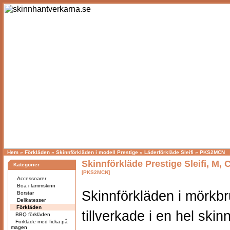
Hem
»
Förkläden
»
Skinnförkläden i modell Prestige
»
Läderförkläde Sleifi
»
PKS2MCN
Skinnförkläde Prestige Sleifi, M, 
Kategorier
[PKS2MCN]
Accessoarer
Boa i lammskinn
Skinnförkläden i mörkbr
Borstar
Delikatesser
Förkläden
tillverkade i en hel skin
BBQ förkläden
Förkläde med ficka på
magen