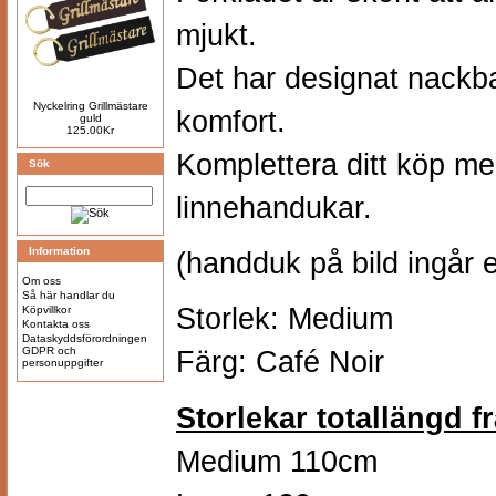
mjukt.
Det har designat nackb
Nyckelring Grillmästare
komfort.
guld
125.00Kr
Komplettera ditt köp me
Sök
linnehandukar.
Information
(handduk på bild ingår e
Om oss
Så här handlar du
Storlek: Medium
Köpvillkor
Kontakta oss
Dataskyddsförordningen
GDPR och
Färg: Café Noir
personuppgifter
Storlekar totallängd f
Medium 110cm