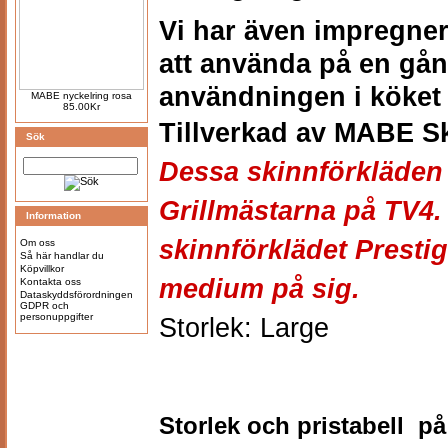
Vi har även impregnera
att använda på en gån
användningen i köket 
MABE nyckelring rosa
85.00Kr
Tillverkad av
MABE Sk
Sök
Dessa skinnförkläden
Grillmästarna på TV4. 
Information
skinnförklädet Prestige
Om oss
Så här handlar du
Köpvillkor
medium på sig.
Kontakta oss
Dataskyddsförordningen
GDPR och
personuppgifter
Storlek: Large
Storlek och pristabell på