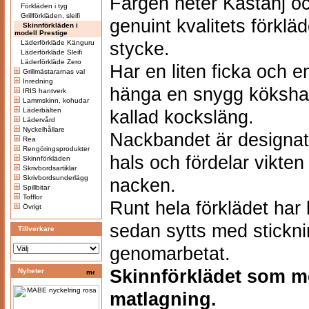
Färgen heter Kastanj oc
Förkläden i tyg
Grillförkläden, sleifi
genuint kvalitets förkläd
Skinnförkläden i
modell Prestige
Läderförkläde Känguru
stycke.
Läderförkläde Sleifi
Läderförkläde Zero
Har en liten ficka och en
Grillmästararnas val
Inredning
hänga en snygg köksha
IRIS hantverk
Lammskinn, kohudar
Läderbälten
kallad kocksläng.
Lädervård
Nyckelhållare
Nackbandet är designat 
Rea
Rengöringsprodukter
hals och fördelar vikten
Skinnförkläden
Skrivbordsartiklar
Skrivbordsunderlägg
nacken.
Spillbitar
Tofflor
Runt hela förklädet har
Övrigt
sedan sytts med stickni
Tillverkare
genomarbetat.
Skinnförklädet som me
Nyheter
matlagning.