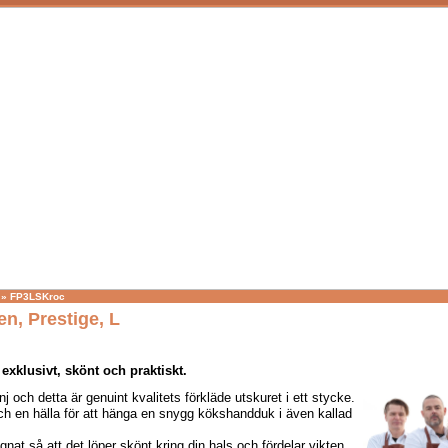
»
FP3LSKroc
n, Prestige, L
 exklusivt, skönt och praktiskt.
j och detta är genuint kvalitets förkläde utskuret i ett stycke.
och en hälla för att hänga en snygg kökshandduk i även kallad
nat så att det löper skönt kring din hals och fördelar vikten