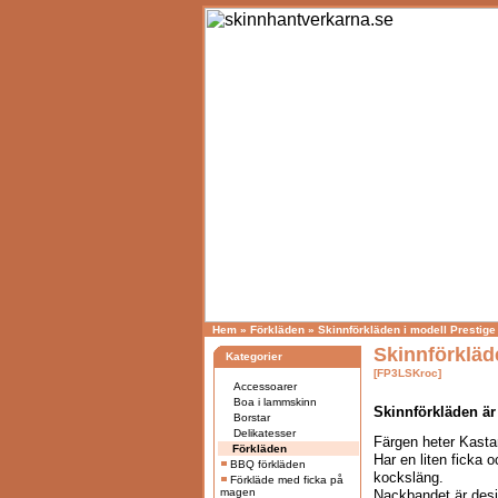
Hem
»
Förkläden
»
Skinnförkläden i modell Prestige
Skinnförkläde
Kategorier
[FP3LSKroc]
Accessoarer
Boa i lammskinn
Skinnf
örkläden är
Borstar
Delikatesser
Färgen heter Kastan
Förkläden
Har en liten ficka 
BBQ förkläden
kocksläng.
Förkläde med ficka på
magen
Nackbandet är desig