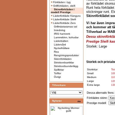
Förkläden i tyg
av förklädet skons
Grillförkläden, sleifi
Runt hela förkläde
Skinnförkläden i
stickningar runt. E
modell Prestige
Skinnförklädet so
Läderförkläde Känguru
Läderförkläde Sleifi
Vi har även impreg
Läderförkläde Zero
Grillmästararnas val
och kommer att tå
Inredning
Tillverkad av
MAB
IRIS hantverk
Dessa skinnförklä
Lammskinn, kohudar
Läderbälten
Prestige Sleifi ka
Lädervård
Storlek: Large
Nyckelhållare
Rea
Rengöringsprodukter
Skinnförkläden
Storlek och pristab
Skrivbordsartiklar
Skrivbordsunderlägg
Storlekar
Tot
Spillbitar
Tofflor
Small
10
Övrigt
Medium
11
Large
12
Extra large
13
Tillverkare
Dessa alternativ finns:
Förklädes skinn:
Nyheter
Prestige modell: