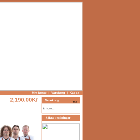
Mitt konto
|
Varukorg
|
Kassa
2,190.00Kr
Varukorg
är tom...
Säkra betalningar