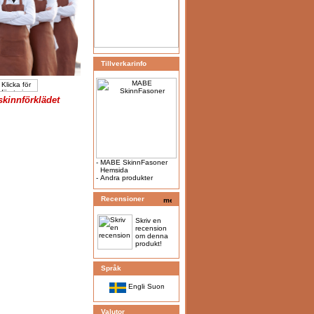
Tillverkarinfo
skinnförklädet
-
MABE SkinnFasoner
Hemsida
-
Andra produkter
Recensioner
Skriv en
recension
om denna
produkt!
Språk
Valutor