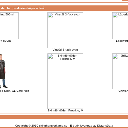
 den här produkten köpte också
tt 500ml
Läderfet
Vinställ 3-fack svart
ge Sleifi, XL Café Noir
Grillva
Skinnförkläden Prestige, M
Copyright © 2010
skinnhantverkarna.se
-
E-butik levererad av DistansData