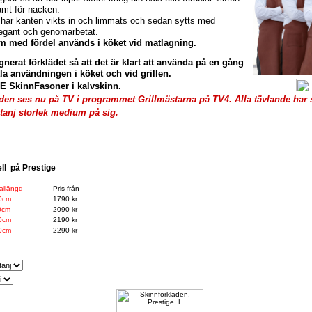
amt för nacken.
t har kanten vikts in och limmats och sedan sytts med
legant och genomarbetat.
m med fördel används i köket vid matlagning.
nerat förklädet så att det är klart att använda på en gång
la användningen i köket och vid grillen.
E SkinnFasoner
i kalvskinn.
den ses nu på TV i programmet Grillmästarna på TV4. Alla tävlande har 
stanj storlek medium på sig.
ell på Prestige
allängd
Pris från
0cm
1790 kr
0cm
2090 kr
0cm
2190 kr
0cm
2290 kr