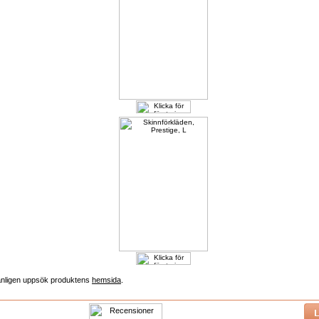
vänligen uppsök produktens
hemsida
.