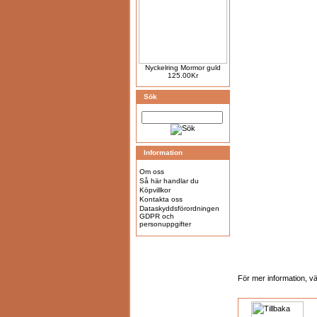
Nyckelring Mormor guld
125.00Kr
Sök
Information
Om oss
Så här handlar du
Köpvillkor
Kontakta oss
Dataskyddsförordningen
GDPR och
personuppgifter
För mer information, 