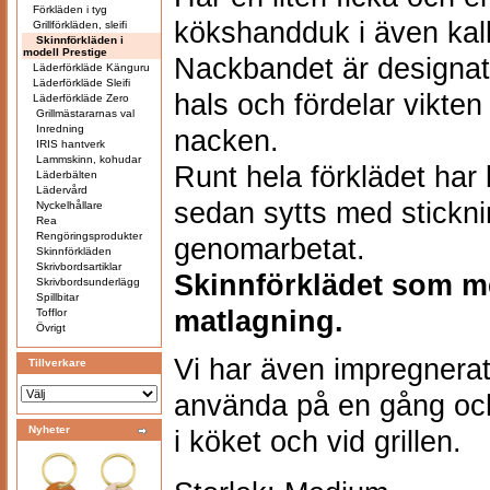
Förkläden i tyg
kökshandduk i även kal
Grillförkläden, sleifi
Skinnförkläden i
modell Prestige
Nackbandet är designat 
Läderförkläde Känguru
Läderförkläde Sleifi
hals och fördelar vikten
Läderförkläde Zero
Grillmästararnas val
Inredning
nacken.
IRIS hantverk
Lammskinn, kohudar
Runt hela förklädet har
Läderbälten
Lädervård
sedan sytts med stickni
Nyckelhållare
Rea
Rengöringsprodukter
genomarbetat.
Skinnförkläden
Skrivbordsartiklar
Skinnförklädet som me
Skrivbordsunderlägg
Spillbitar
matlagning.
Tofflor
Övrigt
Vi har även impregnerat f
Tillverkare
använda på en gång oc
Nyheter
i köket och vid grillen.