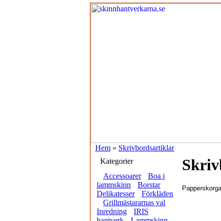
Hem
»
Skrivbordsartiklar
Skriv
Kategorier
Accessoarer
Boa i
lammskinn
Borstar
Papperskorgar
Delikatesser
Förkläden
Grillmästararnas val
Inredning
IRIS
hantverk
Lammskinn,