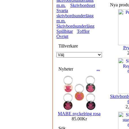
skrivbordsunderlägg
Nya produk
m.m.
Skrivbordsset
Svarta
skrivbordsunderlägg
m.m.
Skrivbordsunderlägg
Spillbitar
Tofflor
Övrigt
Tillverkare
Pr
Nyheter
Skrivbord
2
MABE nyckelring rosa
85.00Kr
Sök