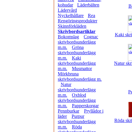
kohudar
Läderbälten
B
Lädervård
Nyckelhållare
Rea
Rengöringsprodukter
Skinnförkläden
Skrivbordsartiklar
Kaki skr
Bokomslag
Cognac
skrivbordsunderlägg
m.m.
Gröna
skrivbordsunderlägg
m.m.
Kaki
skrivbordsunderlägg
Natur skr
m.m.
Musmattor
Mörkbruna
skrivbordsunderlägg m.
Natur
skrivbordsunderlägg
P
m.m.
Oxblod
skrivbordsunderlägg
m.m.
Papperskorgar
Pennburkar
Pryllådor i
läder
Purpur
Röda skr
skrivbordsunderlägg
m.m.
Röda