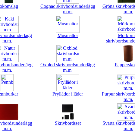
okomslag
Cognac skrivbordsunderlägg
Gröna skrivbord
m.m.
m.m.
ivbordsunderlägg
Musmattor
Mörkbru
m.m.
skrivbordsunde
ivbordsunderlägg
Oxblod skrivbordsunderlägg
Pappersko
m.m.
m.m.
ennburkar
Pryllådor i läder
Purpur skrivbord
m.m.
ivbordsunderlägg
Skrivbordsset
Svarta skrivbord
m.m.
m.m.