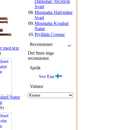
Diplomat 70x50cm
Svart
08.
Musmatta Halvmåne
Svart
09.
Musmatta Kvadrat
Natur
10.
Pryllåda Cognac
Recensioner
r med text
Det finns inga
r
recensioner.
Språk
Valutor
ndard Natur
m
Kr