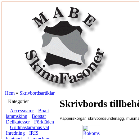
Hem
»
Skrivbordsartiklar
Skrivbords tillbeh
Kategorier
Accessoarer
Boa i
lammskinn
Borstar
Papperskorgar, skrivbordsunderlägg, musmatto
Delikatesser
Förkläden
Grillmästararnas val
Inredning
IRIS
hantverk
Lammskinn,