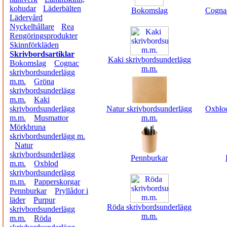
kohudar
Läderbälten
Bokomslag
Cognac
Lädervård
Nyckelhållare
Rea
Rengöringsprodukter
Skinnförkläden
Skrivbordsartiklar
Kaki skrivbordsunderlägg
Bokomslag
Cognac
m.m.
skrivbordsunderlägg
m.m.
Gröna
skrivbordsunderlägg
m.m.
Kaki
skrivbordsunderlägg
Natur skrivbordsunderlägg
Oxblod
m.m.
Musmattor
m.m.
Mörkbruna
skrivbordsunderlägg m.
Natur
skrivbordsunderlägg
Pennburkar
m.m.
Oxblod
skrivbordsunderlägg
m.m.
Papperskorgar
Pennburkar
Pryllådor i
läder
Purpur
Röda skrivbordsunderlägg
skrivbordsunderlägg
m.m.
m.m.
Röda