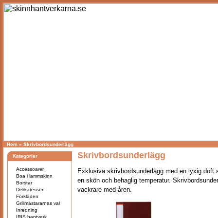
Hem
»
Skrivbordsunderlägg
Skrivbordsunderlägg
Kategorier
Accessoarer
Exklusiva skrivbordsunderlägg med en lyxig doft 
Boa i lammskinn
en skön och behaglig temperatur.
Skrivbordsunderl
Borstar
vackrare med åren.
Delikatesser
Förkläden
Grillmästararnas val
Inredning
IRIS hantverk