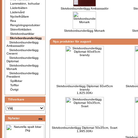
Lammskinn, kohudar
Läderbälten
Skrivbordsunderlägg Ambassadör
Skr
Lädervård
Nyckelhållare
Rea
Rengöringsprodukter
Skinnförkläden
Skrivbordsunderlägg Monark
Skr
Skrivbordsartiklar
Skrivbordsunderlägg
Nya produkter för augusti
Skrivbordsunderlägg
Ambassadör
Skrivbordsunderlägg
Cresent
Skrivbordsunderlägg
Diplomat
Skrivbordsunderlägg
Monark
Skrivbordsunderlägg
President
Spillbitar
Tofflor
Skrivbordsunderlägg Diplomat 60x45cm
Skrivbo
Övrigt
brandy
1,825.00Kr
Tillverkare
Nyheter
Skrivbordsunderlägg Diplomat 50x35cm, Svart
1,995.00Kr
Skrivbor