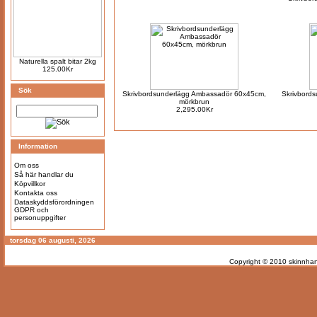
Naturella spalt bitar 2kg
125.00Kr
Sök
Skrivbordsunderlägg Ambassadör 60x45cm,
Skrivbord
mörkbrun
2,295.00Kr
Information
Om oss
Så här handlar du
Köpvillkor
Kontakta oss
Dataskyddsförordningen
GDPR och
personuppgifter
torsdag 06 augusti, 2026
Copyright © 2010
skinnhan