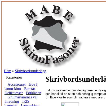
Hem
»
Skrivbordsunderlägg
Skrivbordsunderl
Kategorier
Accessoarer
Boa i
lammskinn
Borstar
Exklusiva skrivbordsunderlägg med en lyxig 
Delikatesser
Förkläden
och har alltid en skön och behaglig tempera
Grillmästararnas val
En läderkvalité som blir vackrare med åren.
Inredning
IRIS
hantverk
Lammskinn,