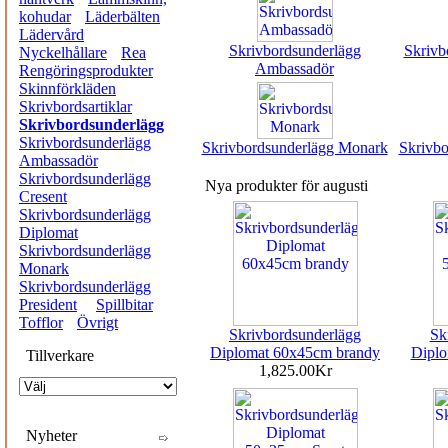
kohudar
Läderbälten
Lädervård
Skrivbordsunderlägg
Skrivb
Nyckelhållare
Rea
Ambassadör
Rengöringsprodukter
Skinnförkläden
Skrivbordsartiklar
Skrivbordsunderlägg
Skrivbordsunderlägg
Skrivbordsunderlägg Monark
Skrivbo
Ambassadör
Skrivbordsunderlägg
Nya produkter för augusti
Cresent
Skrivbordsunderlägg
Diplomat
Skrivbordsunderlägg
Monark
Skrivbordsunderlägg
President
Spillbitar
Tofflor
Övrigt
Skrivbordsunderlägg
Sk
Diplomat 60x45cm brandy
Diplo
Tillverkare
1,825.00Kr
Nyheter