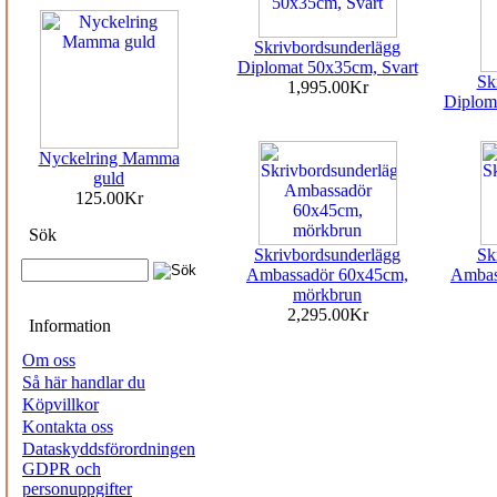
Skrivbordsunderlägg
Diplomat 50x35cm, Svart
Sk
1,995.00Kr
Diplom
Nyckelring Mamma
guld
125.00Kr
Sök
Skrivbordsunderlägg
Sk
Ambassadör 60x45cm,
Ambas
mörkbrun
2,295.00Kr
Information
Om oss
Så här handlar du
Köpvillkor
Kontakta oss
Dataskyddsförordningen
GDPR och
personuppgifter