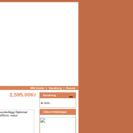
Mitt konto
|
Varukorg
|
Kassa
2,595.00Kr
Varukorg
är tom...
Säkra betalningar