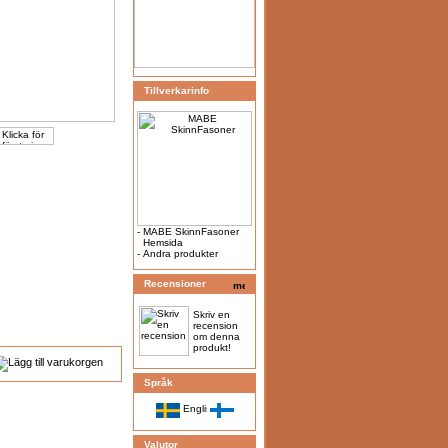
Tillverkarinfo
-
MABE SkinnFasoner
Hemsida
-
Andra produkter
Recensioner
Skriv en
recension
om denna
produkt!
Språk
Valutor