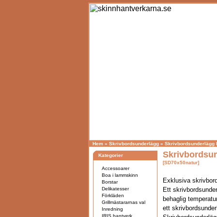
Hem
»
Skrivbordsunderlägg
»
Skrivbordsunderlägg 
Skrivbordsun
Kategorier
[SD70x50natur]
Accessoarer
Boa i lammskinn
Exklusiva skrivbord
Borstar
Delikatesser
Ett skrivbordsunder
Förkläden
behaglig temperatur
Grillmästararnas val
ett skrivbordsunder
Inredning
IRIS hantverk