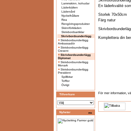
Skrivbordsunderlägg
Lammskinn, kohudar
En läderkvalité som
Läderbälten
Lädervård
Storlek 70x50cm
Nyckelhållare
Färg natur
Rea
Rengöringsprodukter
Skinnförkläden
Skrivbordsunderlägg
Skrivbordsartiklar
Skrivbordsunderlägg
Komplettera din b
Skrivbordsunderlägg
Ambassadör
Skrivbordsunderlägg
Cresent
Skrivbordsunderlägg
Diplomat
Skrivbordsunderlägg
Monark
Skrivbordsunderlägg
President
Spillbitar
Tofflor
Övrigt
För mer information, 
Tillverkare
Nyheter