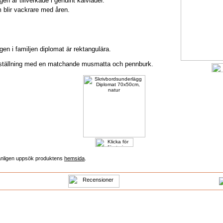
en är tillverkade i genuint kalvläder.
 blir vackrare med åren.
en i familjen diplomat är rektangulära.
eställning med en matchande musmatta och pennburk.
vänligen uppsök produktens
hemsida
.